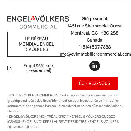
Siège social
1451 rue Sherbrooke Ouest
Montréal, QC H3G 2S8
LE RÉSEAU
Canada
MONDIAL ENGEL
1 (514) 507-7888
& VÖLKERS
info@evimmobiliercommercial.com
L
i
Engel & Völkers
n
(Résidentiel)
k
e
ÉCRIVEZ-NOUS
d
i
ENGEL & VÖLKERS COMMERCIAL® est un nom d’usage et une désignation
n
graphique utilisés à des fins d’identification pour les activités en immobilier
-
commercial des agences immobilières suivantes, toutes dûment autorisées au
i
Québec :
n
• ENGEL & VÖLKERS MONTRÉAL (G7014) • ENGEL & VÖLKERS QUÉBEC
(G8468) • ENGEL & VÖLKERS LAURENTIDES (D0758) • ENGEL & VÖLKERS
OUTAOUAIS (H6635)