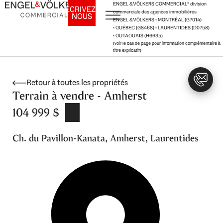
Aller
ENGEL & VÖLKERS COMMERCIAL
®
division
ÉCRIVEZ-
commerciale des agences immobilières
NOUS
au
ENGEL & VÖLKERS • MONTRÉAL (G7014)
contenu
• QUÉBEC (G8468) • LAURENTIDES (D0758)
• OUTAOUAIS (H6635)
(voir le bas de page pour information complémentaire à
titre explicatif)
Retour à toutes les propriétés
Terrain à vendre - Amherst
104 999 $
Ch. du Pavillon-Kanata, Amherst, Laurentides