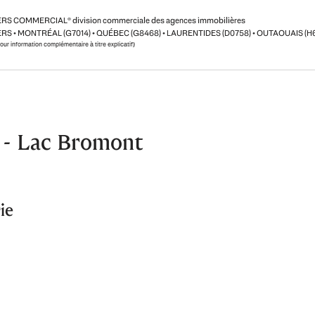
ERS COMMERCIAL
®
division commerciale des agences immobilières
RS • MONTRÉAL (G7014) • QUÉBEC (G8468) • LAURENTIDES (D0758) • OUTAOUAIS (H
pour information complémentaire à titre explicatif)
 - Lac Bromont
ie