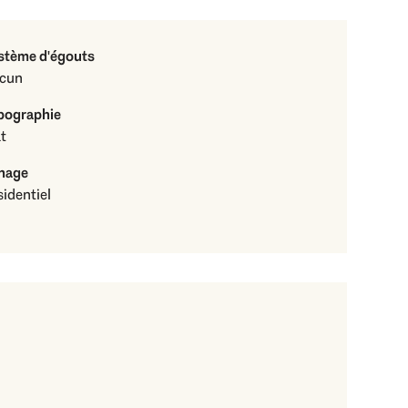
stème d'égouts
cun
pographie
t
nage
identiel