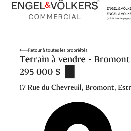
Aller
ENGEL & VÖLK
au
ENGEL & VÖLKE
contenu
(voir le bas de page 
Retour à toutes les propriétés
Terrain à vendre - Bromont
295 000 $
17 Rue du Chevreuil, Bromont, Estr