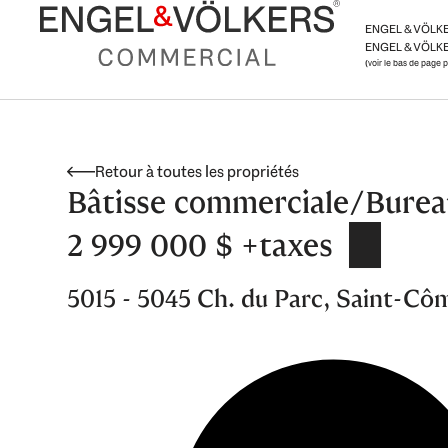
Aller
ENGEL & VÖLK
au
ENGEL & VÖLKE
contenu
(voir le bas de page 
Retour à toutes les propriétés
Bâtisse commerciale/Burea
2 999 000 $ +taxes
5015 - 5045 Ch. du Parc, Saint-Cô