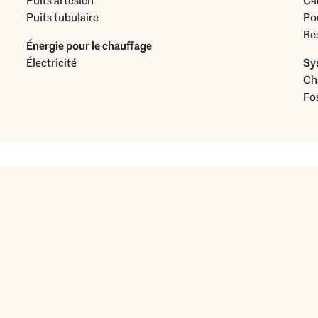
Puits artésien
Ca
Puits tubulaire
Po
Re
Énergie pour le chauffage
Électricité
Sy
Ch
Fo