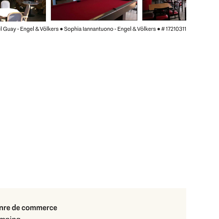
el Guay - Engel & Völkers ● Sophia Iannantuono - Engel & Völkers ●
# 17210311
nre de commerce