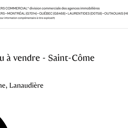
ERS COMMERCIAL
®
division commerciale des agences immobilières
RS • MONTRÉAL (G7014) • QUÉBEC (G8468) • LAURENTIDES (D0758) • OUTAOUAIS (H
pour information complémentaire à titre explicatif)
u à vendre - Saint-Côme
me, Lanaudière