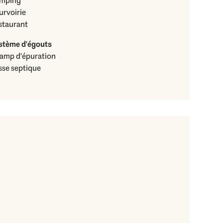
mping
urvoirie
staurant
stème d'égouts
amp d'épuration
sse septique