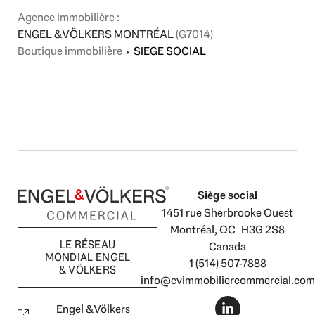
Agence immobilière :
ENGEL & VÖLKERS MONTRÉAL
(G7014)
Boutique immobilière
⬩
SIEGE SOCIAL
Siège social
1451 rue Sherbrooke Ouest
Montréal, QC H3G 2S8
LE RÉSEAU
Canada
MONDIAL ENGEL
1 (514) 507-7888
& VÖLKERS
info@evimmobiliercommercial.com
L
i
Engel & Völkers