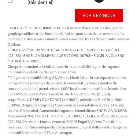
n
(Résidentiel)
k
e
ÉCRIVEZ-NOUS
d
i
ENGEL & VÖLKERS COMMERCIAL® est un nom d’usage et une désignation
n
graphique utilisés à des fins d’identification pour les activités en immobilier
-
commercial des agences immobilières suivantes, toutes dûment autorisées au
i
Québec :
n
• ENGEL & VÖLKERS MONTRÉAL (G7014) • ENGEL & VÖLKERS QUÉBEC
(G8468) • ENGEL & VÖLKERS LAURENTIDES (D0758) • ENGEL & VÖLKERS
OUTAOUAIS (H6635)
Chaque transaction est réalisée sous la responsabilité légale de l’agence
immobilière détentrice du permis concernée.
** L'agence immobilière Engel & Völkers Montréal est la boutique immobilière
no 1 au Monde en termes de volume de ventes (GCI) et/ou de nombre de
transactions (sides) parmi près de 1,000 boutiques immobilières franchisées
(hors MMC) Engel & Völkers en 2024. PATRICE GROLEAU (D5663),
propriétaire & DEBBY DOKTORCZYK (D1984), présidente, René Brouillette
(E0634), dirigeants d'agences / tous courtiers immobiliers agréés DA (dans
l'ordre), Résidentiel, Commercial / agences immobilières ENGEL & VÖLKERS
Montréal (G7014) / McGILL IMMOBILIER (E1006) / ENGEL & VÖLKERS Québec
(G8468) / Me Valerie Masse, Avocate. ©2025 Engel & Völkers Tous droits
réservés. Franchisé indépendant et autonome. Engel & Völkers est une agence
immobilière fondée en 1977 en Allemagne.