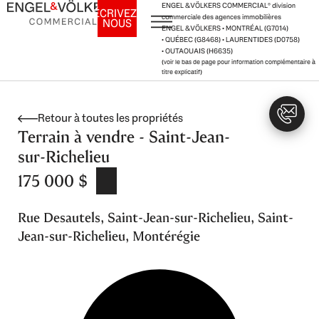
Aller
ENGEL & VÖLKERS COMMERCIAL
®
division
ÉCRIVEZ-
commerciale des agences immobilières
NOUS
au
ENGEL & VÖLKERS • MONTRÉAL (G7014)
contenu
• QUÉBEC (G8468) • LAURENTIDES (D0758)
• OUTAOUAIS (H6635)
(voir le bas de page pour information complémentaire à
titre explicatif)
Retour à toutes les propriétés
Terrain à vendre - Saint-Jean-
sur-Richelieu
175 000 $
Rue Desautels, Saint-Jean-sur-Richelieu, Saint-
Jean-sur-Richelieu, Montérégie