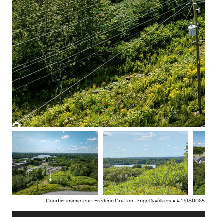
Courtier inscripteur : Frédéric Gratton - Engel & Völkers ●
# 17080085