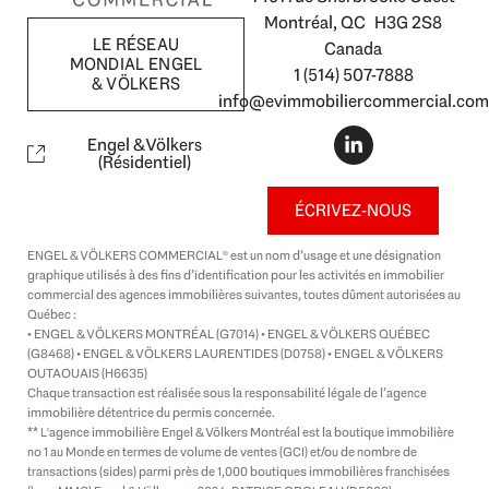
Montréal, QC H3G 2S8
LE RÉSEAU
Canada
MONDIAL ENGEL
1 (514) 507-7888
& VÖLKERS
info@evimmobiliercommercial.com
L
i
Engel & Völkers
n
(Résidentiel)
k
e
ÉCRIVEZ-NOUS
d
i
ENGEL & VÖLKERS COMMERCIAL® est un nom d’usage et une désignation
n
graphique utilisés à des fins d’identification pour les activités en immobilier
-
commercial des agences immobilières suivantes, toutes dûment autorisées au
i
Québec :
n
• ENGEL & VÖLKERS MONTRÉAL (G7014) • ENGEL & VÖLKERS QUÉBEC
(G8468) • ENGEL & VÖLKERS LAURENTIDES (D0758) • ENGEL & VÖLKERS
OUTAOUAIS (H6635)
Chaque transaction est réalisée sous la responsabilité légale de l’agence
immobilière détentrice du permis concernée.
** L'agence immobilière Engel & Völkers Montréal est la boutique immobilière
no 1 au Monde en termes de volume de ventes (GCI) et/ou de nombre de
transactions (sides) parmi près de 1,000 boutiques immobilières franchisées