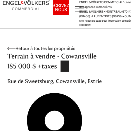
Aller
ENGEL & VÖLKERS COMMERCIAL
®
divis
ÉCRIVEZ-
des agences immobilières
NOUS
au
ENGEL & VÖLKERS • MONTRÉAL (G7014
contenu
(G8468) • LAURENTIDES (D0758) • OU
(voir le bas de page pour information complém
explicatif)
Retour à toutes les propriétés
Terrain à vendre - Cowansville
185 000 $ +taxes
Rue de Sweetsburg, Cowansville, Estrie