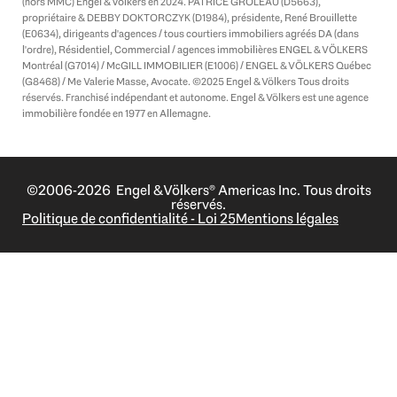
(hors MMC) Engel & Völkers en 2024. PATRICE GROLEAU (D5663),
propriétaire & DEBBY DOKTORCZYK (D1984), présidente, René Brouillette
(E0634), dirigeants d'agences / tous courtiers immobiliers agréés DA (dans
l'ordre), Résidentiel, Commercial / agences immobilières ENGEL & VÖLKERS
Montréal (G7014) / McGILL IMMOBILIER (E1006) / ENGEL & VÖLKERS Québec
(G8468) / Me Valerie Masse, Avocate. ©2025 Engel & Völkers Tous droits
réservés. Franchisé indépendant et autonome. Engel & Völkers est une agence
immobilière fondée en 1977 en Allemagne.
©2006-2026 Engel & Völkers® Americas Inc. Tous droits
réservés.
Politique de confidentialité - Loi 25
Mentions légales