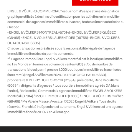
d
i
ENGEL & VÖLKERS COMMERCIAL® est un nom d’usage et une désignation
n
graphique utilisés à des fins d’identification pour les activités en immobilier
-
commercial des agences immobilières suivantes, toutes dûment autorisées au
i
Québec :
n
• ENGEL & VÖLKERS MONTRÉAL (G7014) • ENGEL & VÖLKERS QUÉBEC
(G8468) • ENGEL & VÖLKERS LAURENTIDES (D0758) • ENGEL & VÖLKERS
OUTAOUAIS (H6635)
Chaque transaction est réalisée sous la responsabilité légale de l’agence
immobilière détentrice du permis concernée.
** L'agence immobilière Engel & Völkers Montréal est la boutique immobilière
no 1 au Monde en termes de volume de ventes (GCI) et/ou de nombre de
transactions (sides) parmi près de 1,000 boutiques immobilières franchisées
(hors MMC) Engel & Völkers en 2024. PATRICE GROLEAU (D5663),
propriétaire & DEBBY DOKTORCZYK (D1984), présidente, René Brouillette
(E0634), dirigeants d'agences / tous courtiers immobiliers agréés DA (dans
l'ordre), Résidentiel, Commercial / agences immobilières ENGEL & VÖLKERS
Montréal (G7014) / McGILL IMMOBILIER (E1006) / ENGEL & VÖLKERS Québec
(G8468) / Me Valerie Masse, Avocate. ©2025 Engel & Völkers Tous droits
réservés. Franchisé indépendant et autonome. Engel & Völkers est une agence
immobilière fondée en 1977 en Allemagne.