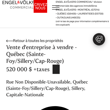
Aller
ENGEL & VÖLKERS COMMERCIAL
®
division
ÉCRIVEZ-
commerciale des agences immobilières
NOUS
au
ENGEL & VÖLKERS • MONTRÉAL (G7014)
contenu
• QUÉBEC (G8468) • LAURENTIDES (D0758)
• OUTAOUAIS (H6635)
(voir le bas de page pour information complémentaire à
titre explicatif)
Retour à toutes les propriétés
Vente d'entreprise à vendre -
Québec (Sainte-
Foy/Sillery/Cap-Rouge)
520 000 $ +taxes
Rue Non Disponible-Unavailable, Québec
(Sainte-Foy/Sillery/Cap-Rouge), Sillery,
Capitale-Nationale