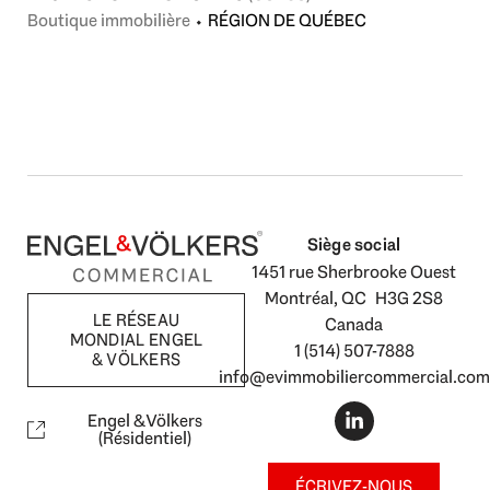
Boutique immobilière
⬩
RÉGION DE QUÉBEC
Siège social
1451 rue Sherbrooke Ouest
Montréal, QC H3G 2S8
LE RÉSEAU
Canada
MONDIAL ENGEL
1 (514) 507-7888
& VÖLKERS
info@evimmobiliercommercial.com
L
i
Engel & Völkers
n
(Résidentiel)
k
e
ÉCRIVEZ-NOUS