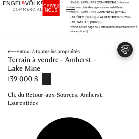
Aller
ENGEL & VÖLKERS COMMERCIAL
®
division
ÉCRIVEZ-
commerciale des agences immobilières
NOUS
au
ENGEL & VÖLKERS • MONTRÉAL (G7014)
contenu
• QUÉBEC (G8468) • LAURENTIDES (D0758)
• OUTAOUAIS (H6635)
(voir le bas de page pour information complémentaire à
titre explicatif)
Retour à toutes les propriétés
Terrain à vendre - Amherst -
Lake Mine
139 000 $
Ch. du Retour-aux-Sources, Amherst,
Laurentides