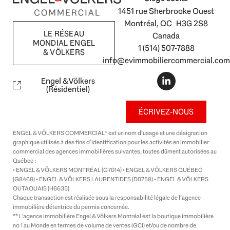
1451 rue Sherbrooke Ouest
Montréal, QC H3G 2S8
LE RÉSEAU
Canada
MONDIAL ENGEL
1 (514) 507-7888
& VÖLKERS
info@evimmobiliercommercial.com
L
i
Engel & Völkers
n
(Résidentiel)
k
e
ÉCRIVEZ-NOUS
d
i
ENGEL & VÖLKERS COMMERCIAL® est un nom d’usage et une désignation
n
graphique utilisés à des fins d’identification pour les activités en immobilier
-
commercial des agences immobilières suivantes, toutes dûment autorisées au
i
Québec :
n
• ENGEL & VÖLKERS MONTRÉAL (G7014) • ENGEL & VÖLKERS QUÉBEC
(G8468) • ENGEL & VÖLKERS LAURENTIDES (D0758) • ENGEL & VÖLKERS
OUTAOUAIS (H6635)
Chaque transaction est réalisée sous la responsabilité légale de l’agence
immobilière détentrice du permis concernée.
** L'agence immobilière Engel & Völkers Montréal est la boutique immobilière
no 1 au Monde en termes de volume de ventes (GCI) et/ou de nombre de