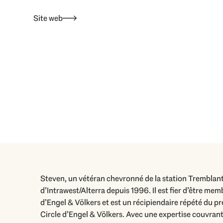
Site web
Steven, un vétéran chevronné de la station Tremblan
qui l’a initialement attiré à Tremblant. En tant que sk
d’Intrawest/Alterra depuis 1996. Il est fier d’être me
passionné de navigation de plaisance et de sports nauti
d’Engel & Völkers et est un récipiendaire répété du p
diverses possibilités de loisirs qu’offre la région.
Circle d’Engel & Völkers. Avec une expertise couvrant
région découle de son éducation dans les Laurentides 