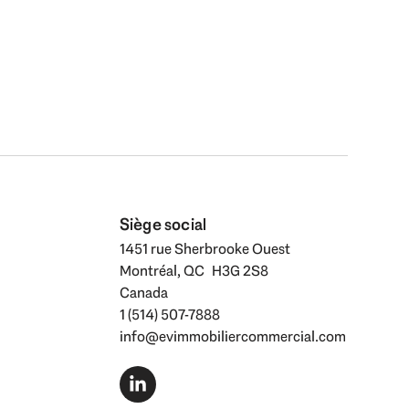
Siège social
1451 rue Sherbrooke Ouest
Montréal, QC H3G 2S8
Canada
1 (514) 507-7888
info@evimmobiliercommercial.com
L
i
n