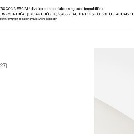
ERS COMMERCIAL
®
division commerciale des agences immobilières
RS • MONTRÉAL (G7014) • QUÉBEC (G8468) • LAURENTIDES (D0758) • OUTAOUAIS (H
pour information complémentaire à titre explicatif)
27)