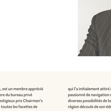
t, est un membre apprécié
ieur passionné, golfeur et
mbre du bureau privé
ques, il profite des
restigieux prix Chairman’s
 Son lien profond avec la
 toutes les facettes de
en tant que résident de