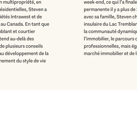
en multipropriété, en
emblant sa résidence
ésidentielles, Steven a
ement à Mont-Tremblant
iétés Intrawest et de
és dans sa propriété
 au Canada. En tant que
ec la beauté naturelle et
blant et courtier
ur autoproclamé de
tend au-delà des
t ses réalisations
de plusieurs conseils
iser la prospérité du
t au développement de la
marché immobilier et de
nement du style de vie