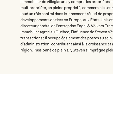
l’immobilier de villégiature, y compris les propriétés 
week-end, ce qui l’a finalement amené à faire de Tr
multipropriété, en pleine propriété, commerciales et r
permanente il y a plus de 25 ans. Résidant actuell
joué un rôle central dans le lancement réussi de propr
avec sa famille, Steven chérit ses temps libres pass
développements de tiers en Europe, aux États-Unis et
insulaire du Lac Tremblant, renforçant ainsi son lien av
directeur général de l’entreprise Engel & Völkers Trem
la communauté dynamique de la région. En tant qu’amate
immobilier agréé au Québec, l’influence de Steven s’é
l’immobilier, le parcours de Steven reflète non seulemen
transactions ; il occupe également des postes au sein 
professionnelles, mais également son engagement à favor
d’administration, contribuant ainsi à la croissance e
région. Passionné de plein air, Steven s’imprègne plei