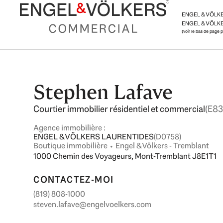
Aller
ENGEL & VÖLK
au
ENGEL & VÖLKE
contenu
(voir le bas de page 
Stephen Lafave
Courtier immobilier résidentiel et commercial
(E83
Agence immobilière :
ENGEL & VÖLKERS LAURENTIDES
(D0758)
Boutique immobilière ⬩ Engel & Völkers - Tremblant
1000 Chemin des Voyageurs, Mont-Tremblant J8E1T1
CONTACTEZ-MOI
(819) 808-1000
steven.lafave@engelvoelkers.com