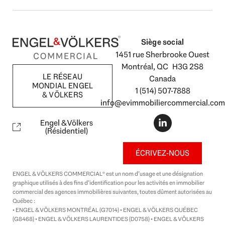
Siège social
1451 rue Sherbrooke Ouest
Montréal, QC H3G 2S8
LE RÉSEAU
Canada
MONDIAL ENGEL
1 (514) 507-7888
& VÖLKERS
info@evimmobiliercommercial.com
L
i
Engel & Völkers
n
(Résidentiel)
k
e
ÉCRIVEZ-NOUS
d
i
ENGEL & VÖLKERS COMMERCIAL® est un nom d’usage et une désignation
n
graphique utilisés à des fins d’identification pour les activités en immobilier
-
commercial des agences immobilières suivantes, toutes dûment autorisées au
i
Québec :
n
• ENGEL & VÖLKERS MONTRÉAL (G7014) • ENGEL & VÖLKERS QUÉBEC
(G8468) • ENGEL & VÖLKERS LAURENTIDES (D0758) • ENGEL & VÖLKERS