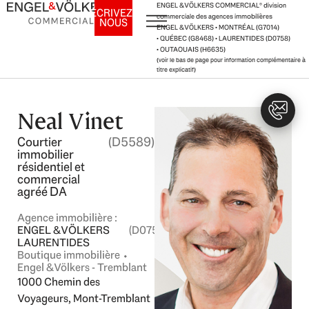
Aller
ENGEL & VÖLKERS COMMERCIAL
®
division
ÉCRIVEZ-
commerciale des agences immobilières
NOUS
au
ENGEL & VÖLKERS • MONTRÉAL (G7014)
contenu
• QUÉBEC (G8468) • LAURENTIDES (D0758)
• OUTAOUAIS (H6635)
(voir le bas de page pour information complémentaire à
titre explicatif)
Neal Vinet
Courtier
(D5589)
immobilier
résidentiel et
commercial
agréé DA
Agence immobilière :
ENGEL & VÖLKERS
(D0758)
LAURENTIDES
Boutique immobilière ⬩
Engel & Völkers - Tremblant
1000 Chemin des
Voyageurs, Mont-Tremblant