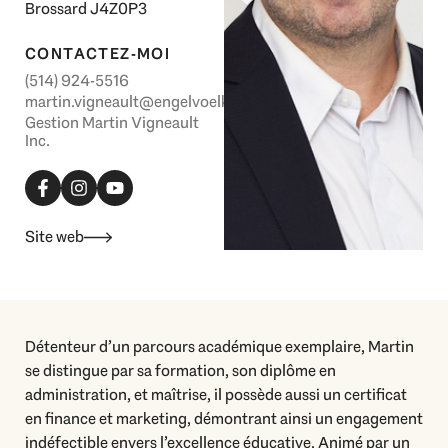
Brossard J4Z0P3
CONTACTEZ-MOI
(514) 924-5516
martin.vigneault@engelvoelkers.com
Gestion Martin Vigneault
Inc.
F
I
Y
a
n
o
c
s
u
e
t
t
b
a
u
Site web
o
g
b
o
r
e
k
a
-
m
f
Détenteur d’un parcours académique exemplaire, Martin
se distingue par sa formation, son diplôme en
administration, et maîtrise, il possède aussi un certificat
en finance et marketing, démontrant ainsi un engagement
indéfectible envers l’excellence éducative. Animé par un