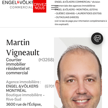
Aller
ENGEL & VÖLKERS COMMERCIAL
®
division
ÉCRIVEZ-
commerciale des agences immobilières
NOUS
au
ENGEL & VÖLKERS • MONTRÉAL (G7014)
contenu
• QUÉBEC (G8468) • LAURENTIDES (D0758)
• OUTAOUAIS (H6635)
(voir le bas de page pour information complémentaire à
titre explicatif)
Martin
Vigneault
Courtier
(H3268)
immobilier
résidentiel et
commercial
Agence immobilière :
ENGEL & VÖLKERS
(G7014)
MONTRÉAL
Boutique immobilière ⬩
Rive-Sud
3600 rue de l'Éclipse,