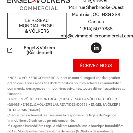
1451 rue Sherbrooke Ouest
Montréal, QC H3G 2S8
LE RÉSEAU
Canada
MONDIAL ENGEL
1 (514) 507-7888
& VÖLKERS
info@evimmobiliercommercial.com
L
i
Engel & Völkers
n
(Résidentiel)
k
e
ÉCRIVEZ-NOUS
d
i
ENGEL & VÖLKERS COMMERCIAL® est un nom d’usage et une désignation
n
graphique utilisés à des fins d’identification pour les activités en immobilier
-
commercial des agences immobilières suivantes, toutes dûment autorisées au
i
Québec :
n
• ENGEL & VÖLKERS MONTRÉAL (G7014) • ENGEL & VÖLKERS QUÉBEC
(G8468) • ENGEL & VÖLKERS LAURENTIDES (D0758) • ENGEL & VÖLKERS
OUTAOUAIS (H6635)
Chaque transaction est réalisée sous la responsabilité légale de l’agence
immobilière détentrice du permis concernée.
** L'agence immobilière Engel & Völkers Montréal est la boutique immobilière
no 1 au Monde en termes de volume de ventes (GCI) et/ou de nombre de