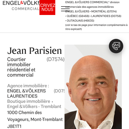
Aller
ENGEL & VÖLKERS COMMERCIAL
®
division
ÉCRIVEZ-
commerciale des agences immobilières
NOUS
au
ENGEL & VÖLKERS • MONTRÉAL (G7014)
contenu
• QUÉBEC (G8468) • LAURENTIDES (D0758)
• OUTAOUAIS (H6635)
(voir le bas de page pour information complémentaire à
titre explicatif)
Jean Parisien
Courtier
(D7574)
immobilier
résidentiel et
commercial
Agence immobilière :
ENGEL & VÖLKERS
(D0758)
LAURENTIDES
Boutique immobilière ⬩
Engel & Völkers - Tremblant
1000 Chemin des
Voyageurs, Mont-Tremblant
J8E1T1