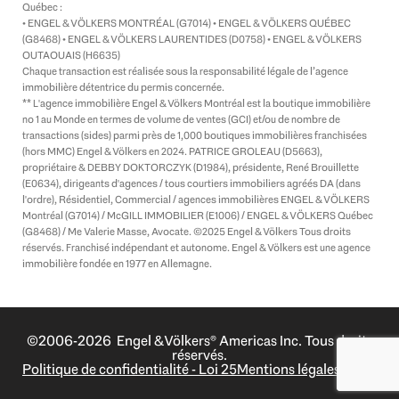
Québec :
n
• ENGEL & VÖLKERS MONTRÉAL (G7014) • ENGEL & VÖLKERS QUÉBEC
(G8468) • ENGEL & VÖLKERS LAURENTIDES (D0758) • ENGEL & VÖLKERS
OUTAOUAIS (H6635)
Chaque transaction est réalisée sous la responsabilité légale de l’agence
immobilière détentrice du permis concernée.
** L'agence immobilière Engel & Völkers Montréal est la boutique immobilière
no 1 au Monde en termes de volume de ventes (GCI) et/ou de nombre de
transactions (sides) parmi près de 1,000 boutiques immobilières franchisées
(hors MMC) Engel & Völkers en 2024. PATRICE GROLEAU (D5663),
propriétaire & DEBBY DOKTORCZYK (D1984), présidente, René Brouillette
(E0634), dirigeants d'agences / tous courtiers immobiliers agréés DA (dans
l'ordre), Résidentiel, Commercial / agences immobilières ENGEL & VÖLKERS
Montréal (G7014) / McGILL IMMOBILIER (E1006) / ENGEL & VÖLKERS Québec
(G8468) / Me Valerie Masse, Avocate. ©2025 Engel & Völkers Tous droits
réservés. Franchisé indépendant et autonome. Engel & Völkers est une agence
immobilière fondée en 1977 en Allemagne.
©2006-2026 Engel & Völkers® Americas Inc. Tous droits
réservés.
Politique de confidentialité - Loi 25
Mentions légales