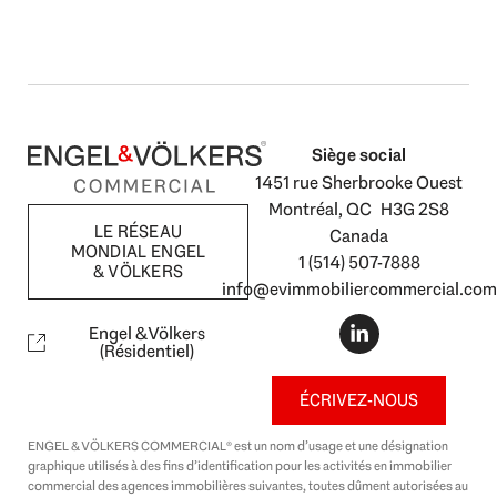
Siège social
1451 rue Sherbrooke Ouest
Montréal, QC H3G 2S8
LE RÉSEAU
Canada
MONDIAL ENGEL
1 (514) 507-7888
& VÖLKERS
info@evimmobiliercommercial.com
L
i
Engel & Völkers
n
(Résidentiel)
k
e
ÉCRIVEZ-NOUS
d
i
ENGEL & VÖLKERS COMMERCIAL® est un nom d’usage et une désignation
n
graphique utilisés à des fins d’identification pour les activités en immobilier
-
commercial des agences immobilières suivantes, toutes dûment autorisées au
i