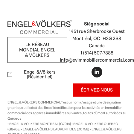
Siège social
1451 rue Sherbrooke Ouest
Montréal, QC H3G 2S8
LE RÉSEAU
Canada
MONDIAL ENGEL
1 (514) 507-7888
& VÖLKERS
info@evimmobiliercommercial.com
L
i
Engel & Völkers
n
(Résidentiel)
k
e
ÉCRIVEZ-NOUS
d
i
ENGEL & VÖLKERS COMMERCIAL® est un nom d’usage et une désignation
n
graphique utilisés à des fins d’identification pour les activités en immobilier
-
commercial des agences immobilières suivantes, toutes dûment autorisées au
i
Québec :
n
• ENGEL & VÖLKERS MONTRÉAL (G7014) • ENGEL & VÖLKERS QUÉBEC
(G8468) • ENGEL & VÖLKERS LAURENTIDES (D0758) • ENGEL & VÖLKERS