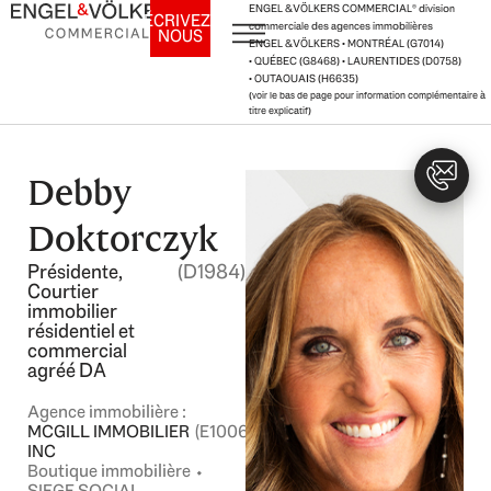
Aller
ENGEL & VÖLKERS COMMERCIAL
®
division
ÉCRIVEZ-
commerciale des agences immobilières
NOUS
au
ENGEL & VÖLKERS • MONTRÉAL (G7014)
contenu
• QUÉBEC (G8468) • LAURENTIDES (D0758)
• OUTAOUAIS (H6635)
(voir le bas de page pour information complémentaire à
titre explicatif)
Debby
Doktorczyk
Présidente,
(D1984)
Courtier
immobilier
résidentiel et
commercial
agréé DA
Agence immobilière :
MCGILL IMMOBILIER
(E1006)
INC
Boutique immobilière ⬩
SIEGE SOCIAL